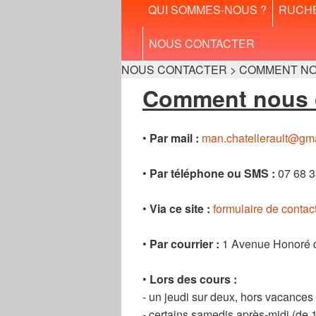
Menu
QUI SOMMES-NOUS ?
RUCH
principal
NOUS CONTACTER
NOUS CONTACTER > COMMENT NO
Comment nous c
•
Par mail :
man.chatellerault@gm
•
Par téléphone ou SMS :
07 68 3
•
Via ce site :
formulaire de contac
•
Par courrier :
1 Avenue Honoré de
•
Lors des cours :
- un jeudi sur deux, hors vacances 
- certains samedis après-midi (de 1