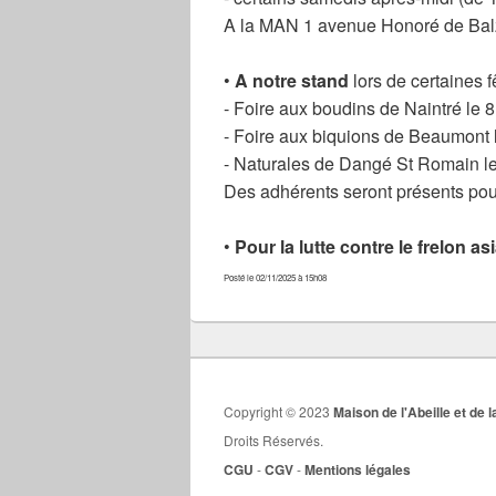
A la MAN 1 avenue Honoré de Balz
•
A notre stand
lors de certaines 
- Foire aux boudins de Naintré le 
- Foire aux biquions de Beaumont l
- Naturales de Dangé St Romain l
Des adhérents seront présents pou
•
Pour la lutte contre le frelon asi
Posté le 02/11/2025 à 15h08
Copyright © 2023
Maison de l'Abeille et d
Droits Réservés.
CGU
-
CGV
-
Mentions légales