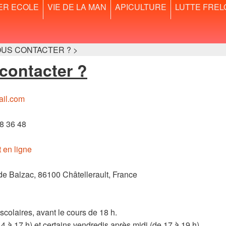
ER ECOLE
VIE DE LA MAN
APICULTURE
LUTTE FREL
US CONTACTER ? >
ontacter ?
ail.com
8 36 48
t en ligne
 Balzac, 86100 Châtellerault, France
scolaires, avant le cours de 18 h.
4 à 17 h) et certains vendredis après midi (de 17 à 19 h)