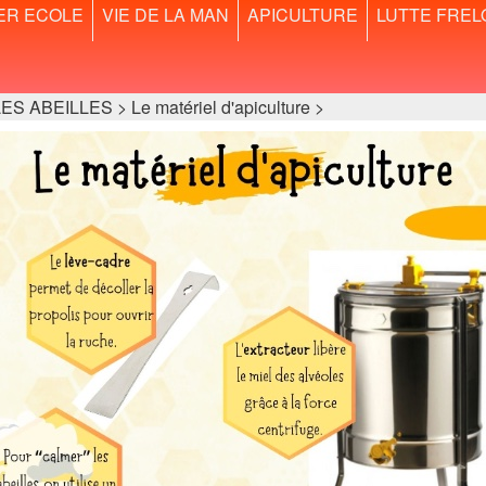
ER ECOLE
VIE DE LA MAN
APICULTURE
LUTTE FREL
BEILLES > Le matériel d'apiculture >