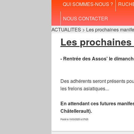
Menu
QUI SOMMES-NOUS ?
RUCH
principal
NOUS CONTACTER
ACTUALITES > Les prochaines manifes
Les prochaines 
- Rentrée des Assos' le dimanche
Des adhérents seront présents pour 
les frelons asiatiques...
En attendant ces futures manife
Châtellerault).
Posté le 10/03/2025 à 07h25