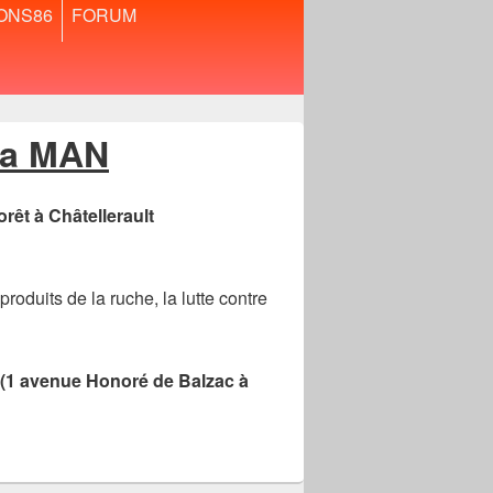
ONS86
FORUM
ouvrir
le
menu
enfant
 la MAN
rêt à Châtellerault
oduits de la ruche, la lutte contre
 (1 avenue Honoré de Balzac à