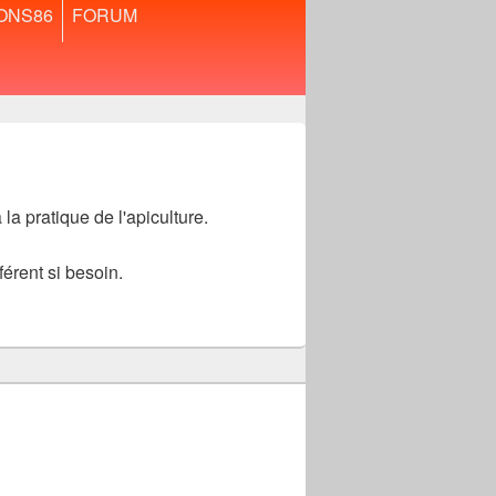
ONS86
FORUM
ouvrir
le
menu
enfant
la pratique de l'apiculture.
férent si besoin.