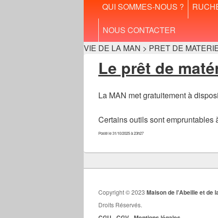
Menu
QUI SOMMES-NOUS ?
RUCH
principal
NOUS CONTACTER
VIE DE LA MAN > PRET DE MATERIE
Le prêt de matér
La MAN met gratuitement à dispositi
Certains outils sont empruntables à 
Posté le 31/10/2025 à 23h27
Copyright © 2023
Maison de l'Abeille et d
Droits Réservés.
CGU
-
CGV
-
Mentions légales